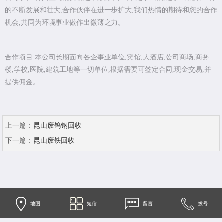
的不断发展和壮大,合作伙伴在进一步扩大,我们热情的期待和您的合作
机会,共同为环境事业做作出微薄之力。
合作项目:本公司长期面向各企事业单位,宾馆,大酒店,公司商场,商务
楼,学校,医院,建筑工地等一切单位,根据需要可签定合同,现金交易,并
提供佣金。
上一篇：
昆山废钨钢回收
下一篇：
昆山废铁回收
地图
短信
留言
拨号