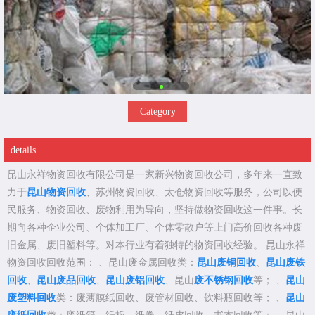
Category
details
昆山永祥物资回收有限公司是一家新兴物资回收公司，多年来一直致
力于
昆山物资回收
、苏州物资回收、太仓物资回收等服务，公司以便
民服务、物资回收、废物利用为导向，坚持做物资回收这一件事。长
期向各种企业公司、个体加工厂、个体零散户等上门高价回收各种废
旧金属、废旧塑料等。对本行业有着独特的物资回收经验。 昆山永祥
物资回收回收范围： 、昆山废金属回收类：
昆山废铜回收
、
昆山废铁
回收
、
昆山废品回收
、
昆山废铝回收
、昆山
废不锈钢回收
等； 、
昆山
废塑料回收
类：废薄膜纸回收、废管材回收、饮料瓶回收等； 、
昆山