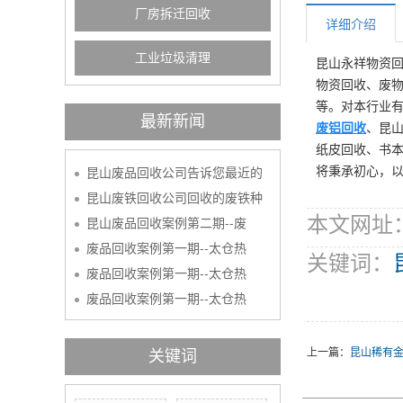
厂房拆迁回收
详细介绍
工业垃圾清理
昆山永祥物资
物资回收、废
等。对本行业有
最新新闻
废铝回收
、昆
纸皮回收、书本
将秉承初心，以
昆山废品回收公司告诉您最近的
昆山废铁回收公司回收的废铁种
本文网址：htt
昆山废品回收案例第二期--废
废品回收案例第一期--太仓热
关键词：
废品回收案例第一期--太仓热
废品回收案例第一期--太仓热
上一篇：
昆山稀有
关键词