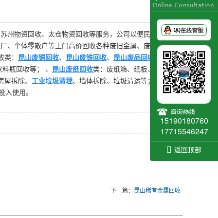
、苏州物资回收、太仓物资回收等服务，公司以便民服务、
工厂、个体零散户等上门高价回收各种废旧金属、废旧塑料
收类：
昆山废铜回收
、
昆山废铁回收
、
昆山废品回收
、
昆山
料瓶回收等； 、
昆山废纸回收
类：废纸箱、纸板、纸卷、
房屋拆除、
工业垃圾清理
、墙体拆除、垃圾清运等； 公司
投入使用。
15190180760
17715546247
返回顶部
下一篇：
昆山稀有金属回收