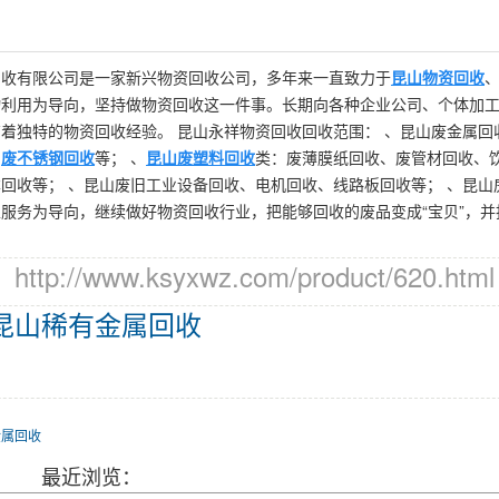
回收有限公司是一家新兴物资回收公司，多年来一直致力于
昆山物资回收
物利用为导向，坚持做物资回收这一件事。长期向各种企业公司、个体加
着独特的物资回收经验。 昆山永祥物资回收回收范围： 、昆山废金属回
山
废不锈钢回收
等； 、
昆山废塑料回收
类：废薄膜纸回收、废管材回收、饮
回收等； 、昆山废旧工业设备回收、电机回收、线路板回收等； 、昆山
服务为导向，继续做好物资回收行业，把能够回收的废品变成“宝贝”，并
p://www.ksyxwz.com/product/620.html
昆山稀有金属回收
金属回收
最近浏览：