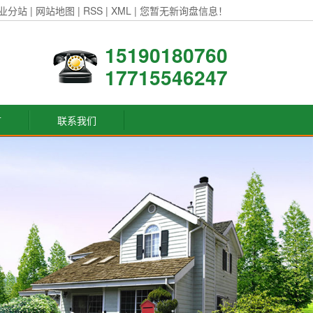
业分站
|
网站地图
|
RSS
|
XML
|
您暂无新询盘信息！
15190180760
17715546247
言
联系我们