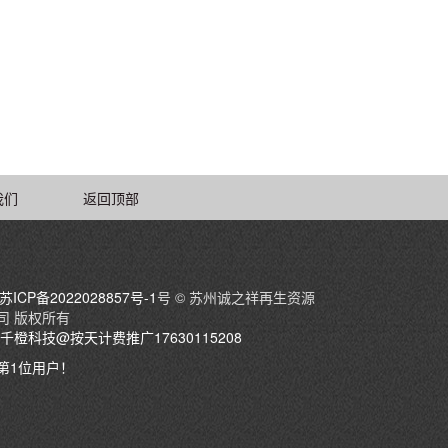
我们
返回顶部
苏ICP备2022028857号-1
号 © 苏州诚之祥再生资源
司 版权所有
千橙科技@按天计费推广17630115208
第1位用户！