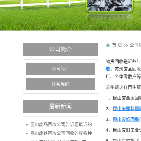
首 页
>>
公司
公司简介
物资回收是近些年
收
、苏州废品回收
公司简介
厂、个体零散户等
联系我们
苏州诚之祥再生资
1、昆山废金属回
最新新闻
2、
昆山废塑料回
3、
昆山废纸回收
昆山废品回收公司告诉您最近的
4、昆山废旧工业
昆山废铁回收公司回收的废铁种
5、昆山房屋拆除