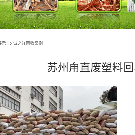
展示
>>
诚之祥回收案例
苏州甪直废塑料回