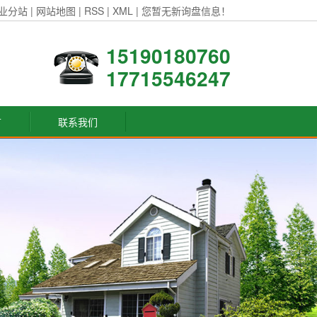
业分站
|
网站地图
|
RSS
|
XML
|
您暂无新询盘信息！
15190180760
17715546247
言
联系我们