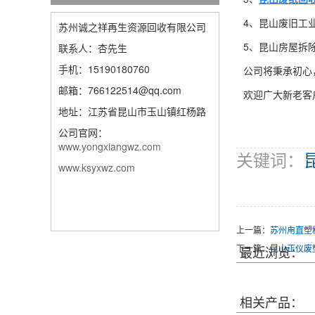
4、昆山废旧工
苏州诚之祥再生资源回收有限公司
5、昆山房屋拆
联系人：杏先生
手机：15190180760
公司将秉承初心
邮箱：766122514@qq.com
欢迎广大新老客
地址：江苏省昆山市玉山镇红杨路
公司官网：
www.yongxiangwz.com
关键词：
www.ksyxwz.com
上一篇：
苏州甪直塑
下一篇：
昆山正仪废
最近浏览：
相关产品：