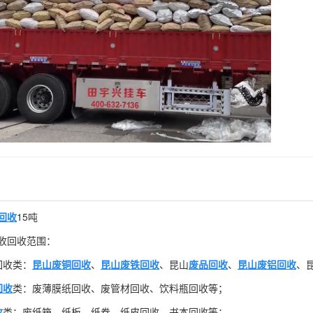
回收
15吨
收回收范围：
回收类：
昆山废铜回收
、
昆山废铁回收
、昆山
废品回收
、
昆山废铝回收
、
回收
类：废薄膜纸回收、废管材回收、饮料瓶回收等；
收
类：废纸箱、纸板、纸卷、纸皮回收、书本回收等；